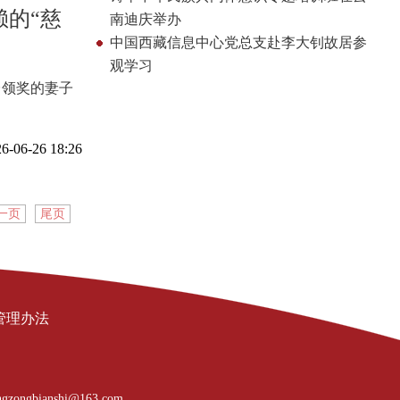
赖的“慈
南迪庆举办
中国西藏信息中心党总支赴李大钊故居参
观学习
台领奖的妻子
6-06-26 18:26
一页
尾页
管理办法
gzongbianshi@163.com