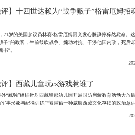
锐评】十四世达赖为“战争贩子”格雷厄姆招
日，71岁的美国参议员林赛·格雷厄姆因突发心脏骤停猝然毙命。
争贩子”的政客，生前鼓吹战争、煽动对抗、干涉他国内政，死后
魂书”。
202
评】西藏儿童玩cs游戏惹谁了
境外“藏独”组织针对西藏错那幼儿园开展国防启蒙教育活动大放厥
军事形象与纪律训练”“被灌输一种威胁西藏文化存续的政治意识
202