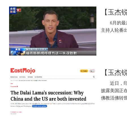
【玉杰
6月的
主持人轮番
【玉杰
近日，印
披露美国正
佛教活佛转