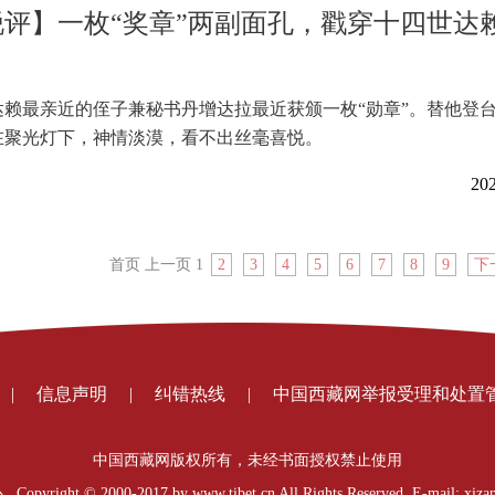
评】一枚“奖章”两副面孔，戳穿十四世达
达赖最亲近的侄子兼秘书丹增达拉最近获颁一枚“勋章”。替他登
在聚光灯下，神情淡漠，看不出丝毫喜悦。
202
首页
上一页
1
2
3
4
5
6
7
8
9
下
|
信息声明
|
纠错热线
|
中国西藏网举报受理和处置
中国西藏网版权所有，未经书面授权禁止使用
t © 2000-2017 by www.tibet.cn All Rights Reserved E-mail: xizan