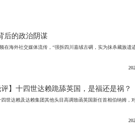
背后的政治阴谋
视频在海外社交媒体流传，“强拆四川嘉绒古碉，实为抹杀藏族遗迹
202
锐评】十四世达赖跪舔英国，是福还是祸？
十四世达赖及达赖集团其他头目高调致函英国新任首相伯纳姆，
202