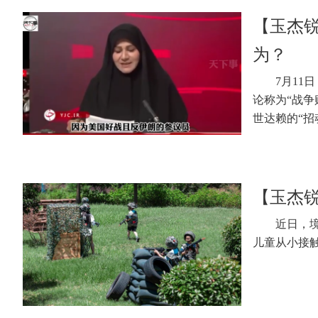
【玉杰
为？
7月11
论称为“战
世达赖的“招
【玉杰锐
近日，
儿童从小接触