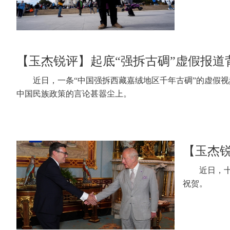
【玉杰锐评】起底“强拆古碉”虚假报道
近日，一条“中国强拆西藏嘉绒地区千年古碉”的虚假
中国民族政策的言论甚嚣尘上。
【玉杰
近日，
祝贺。