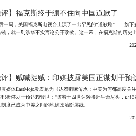
锐评】福克斯终于绷不住向中国道歉了
最后一周，美国福克斯电视台上演了一出罕见的“道歉剧”——旗下
出镜，就一则涉华不实言论公开致歉。这一幕，在福克斯的历史
202
锐评】贼喊捉贼：印媒披露美国正谋划干预
度媒体EastMojo发表题为《达赖喇嘛传承：中美为何都高度关
在积极谋划干预达赖转世：“随着十四世达赖接近生命尽头，延续
世制度已成为中美之间的地缘政治断层线。
202