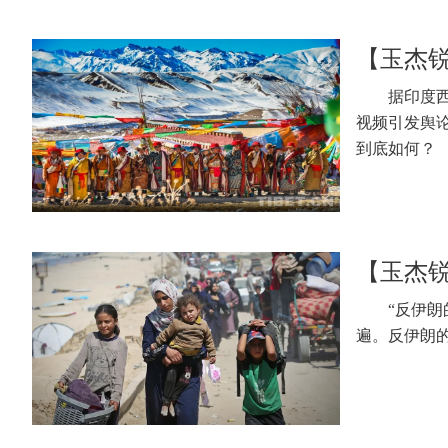
【玉杰
据印度
视频引发舆
到底如何？
【玉杰
“反伊
遍。反伊朗的