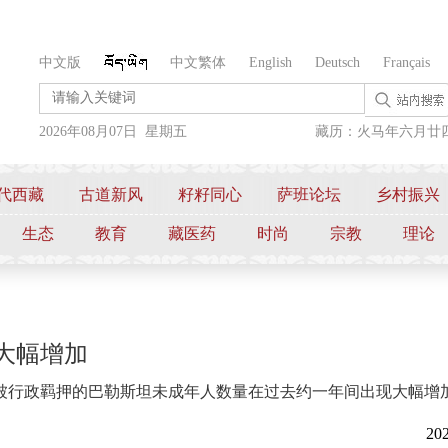
中文版
中文繁体
English
Deutsch
Français
2026年08月07日 星期五
藏历：火马年六月廿
代西藏
古道新风
籽籽同心
萨班论坛
乡村振兴
生态
教育
藏医药
时尚
宗教
理论
大幅增加
被行政羁押的巴勒斯坦未成年人数量在过去约一年间出现大幅增
202