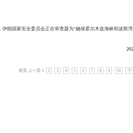
，伊朗国家安全委员会正在审查题为“确保霍尔木兹海峡和波斯
202
首页
上一页
1
2
3
4
5
6
7
8
9
10
下