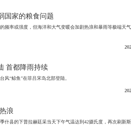
弱国家的粮食问题
的频率或强度，但海洋和大气变暖会加剧热浪和暴雨等极端天气
202
陆 首都降雨持续
号台风“鲸鱼”在菲吕宋岛北部登陆。
202
热浪
尔季什县的下普拉赫廷采当天下午气温达到42摄氏度，再次刷新