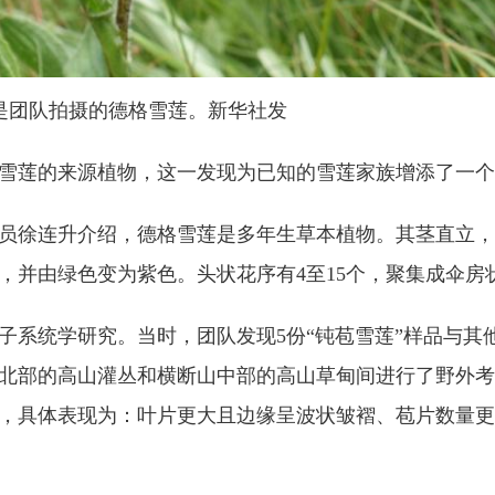
是团队拍摄的德格雪莲。新华社发
莲的来源植物，这一发现为已知的雪莲家族增添了一个
徐连升介绍，德格雪莲是多年生草本植物。其茎直立，
，并由绿色变为紫色。头状花序有4至15个，聚集成伞房
系统学研究。当时，团队发现5份“钝苞雪莲”样品与其
祁连山北部的高山灌丛和横断山中部的高山草甸间进行了野外
，具体表现为：叶片更大且边缘呈波状皱褶、苞片数量更