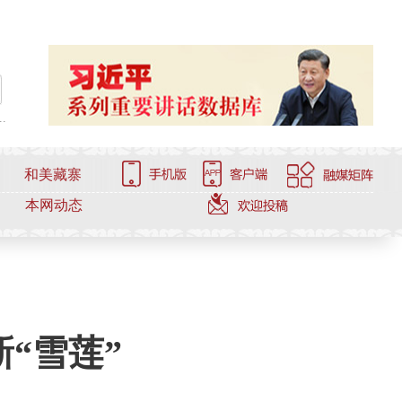
.
和美藏寨
本网动态
“雪莲”