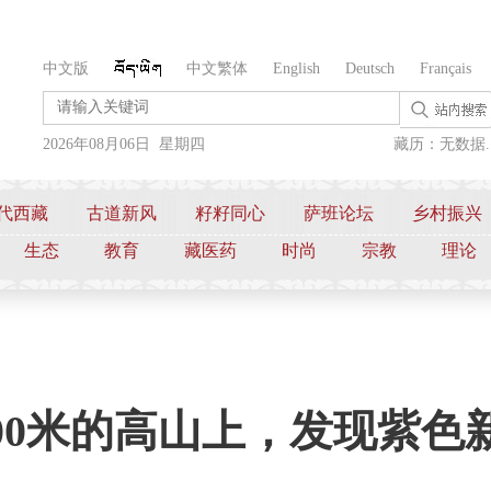
中文版
中文繁体
English
Deutsch
Français
2026年08月06日 星期四
藏历：无数据..
代西藏
古道新风
籽籽同心
萨班论坛
乡村振兴
生态
教育
藏医药
时尚
宗教
理论
000米的高山上，发现紫色新