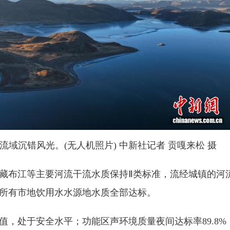
流域沉错风光。(无人机照片) 中新社记者 贡嘎来松 摄
布江等主要河流干流水质保持Ⅱ类标准，流经城镇的河流
所有市地饮用水水源地水质全部达标。
处于安全水平；功能区声环境质量夜间达标率89.8%