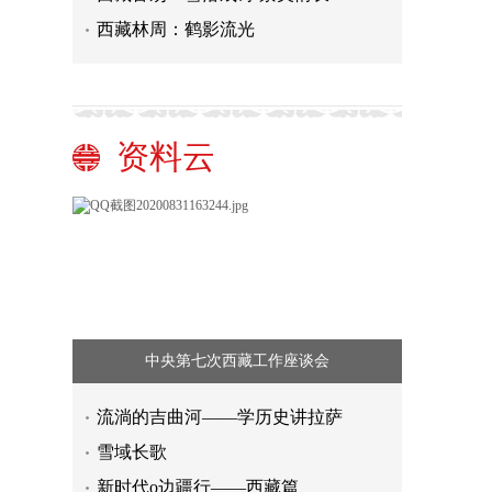
西藏林周：鹤影流光
资料云
中央第七次西藏工作座谈会
流淌的吉曲河——学历史讲拉萨
雪域长歌
新时代o边疆行——西藏篇