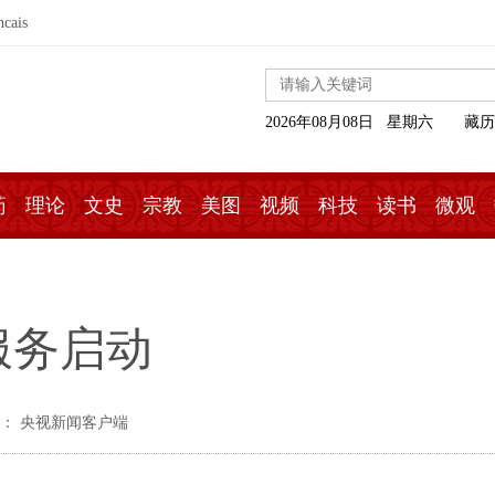
ncais
2026年08月08日 星期六
藏历
药
理论
文史
宗教
美图
视频
科技
读书
微观
服务启动
： 央视新闻客户端