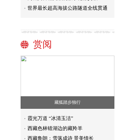
世界最长超高海拔公路隧道全线贯通
赏阅
藏狐踏步独行
霞光万道 “冰清玉洁”
西藏色林错湖边的藏羚羊
西藏鲁朗：雪落成诗 景美情长