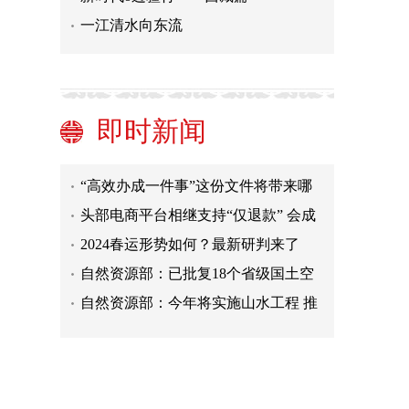
一江清水向东流
谨防上当！“江苏省中小学教育学
会”被取缔
屈臣氏这“小样”被罚了15万！
自然资源部：对耕地保护突出问题实
即时新闻
行一票否决
“超级工程”成旅游热门打卡地 港珠澳
大桥游持续火热
“高效办成一件事”这份文件将带来哪
些便利？
头部电商平台相继支持“仅退款” 会成
为标配吗？
2024春运形势如何？最新研判来了
自然资源部：已批复18个省级国土空
间规划
自然资源部：今年将实施山水工程 推
进生态保护修复
北方雨雪范围缩小 南方降雨进入较强
时段
谨防上当！“江苏省中小学教育学
会”被取缔
屈臣氏这“小样”被罚了15万！
自然资源部：对耕地保护突出问题实