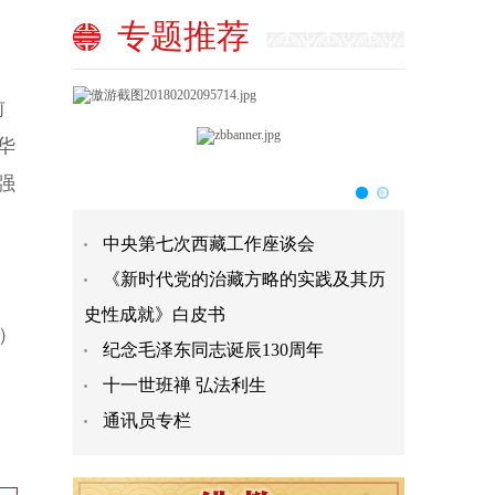
专题推荐
前
华
强
中央第七次西藏工作座谈会
《新时代党的治藏方略的实践及其历
史性成就》白皮书
）
纪念毛泽东同志诞辰130周年
十一世班禅 弘法利生
通讯员专栏